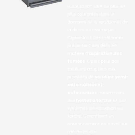
robotisation sont de plus en
plus courantes dans le
domaine de la soudure et de
la découpe thermique.
Cependant, ces méthodes
présentent des défis en
matière d’
aspiration des
fumées
. Optez pour des
solutions adaptées aux
procédés de
soudure semi-
automatisés et
automatisés
, notamment
des
hottes à torche
et des
systèmes d’évacuation sur
torche. Garantissez un
environnement de travail sûr,
même en cas