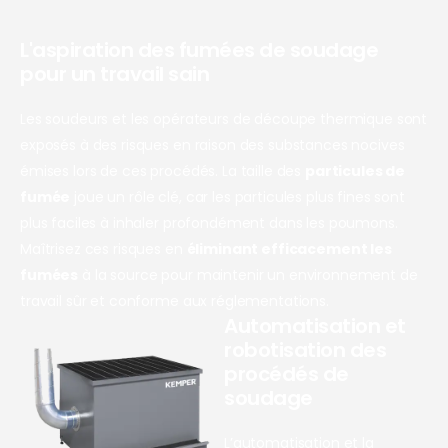
L'aspiration des fumées de soudage
pour un travail sain
Les soudeurs et les opérateurs de découpe thermique sont
exposés à des risques en raison des substances nocives
émises lors de ces procédés. La taille des
particules de
fumée
joue un rôle clé, car les particules plus fines sont
plus faciles à inhaler profondément dans les poumons.
Maîtrisez ces risques en
éliminant efficacement les
fumées
à la source pour maintenir un environnement de
travail sûr et conforme aux réglementations.
Automatisation et
robotisation des
procédés de
soudage
L’automatisation et la