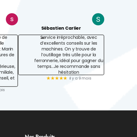
Sébastien Carlier
é de
Service irréprochable, avec
lle
d’excellents conseils sur les
k Marin
machines. On y trouve de
ures de
l’outillage très utile pour la
ferronnerie, idéal pour gagner du
érieuse,
temps...Je recommande sans
iliale,
hésitation
seil, et
★★★★★
il y a 9 mois
ois
Nos Produits