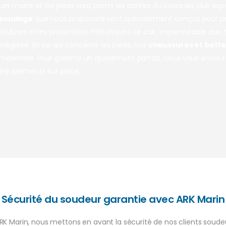
Les mains et les pieds sont parmi les parties du corps les plus ex
soudage
que nous proposons sont spécialement conçus pour pro
brûlures et les projections métalliques. Le cuir, imperméable aux
inégalée. En ce qui concerne les pieds, nos
chaussures et bott
maximale. Pour garantir un ajustement parfait, nous vous encoura
équipements sur place.
Sécurité du soudeur garantie avec ARK Marin
K Marin, nous mettons en avant la sécurité de nos clients soude