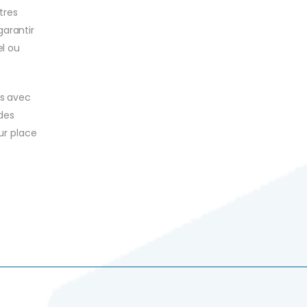
tres
arantir
el ou
us avec
 des
ur place