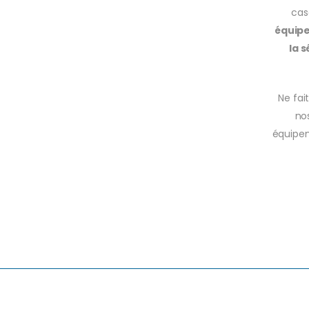
cas
équip
la 
Ne fai
nos
équipem