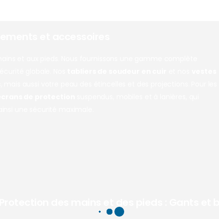
tements et accessoires
 mains et aux pieds. Nous fournissons une gamme complète
sécurité globale. Nos
tabliers de soudeur en cuir
et nos
vestes
is aussi votre peau des étincelles et des projections. Pour les
écrans de protection
suspendus, mobiles et à lanières, qui
 ainsi une sécurité maximale.
Protection des mains et des pieds : Gants et