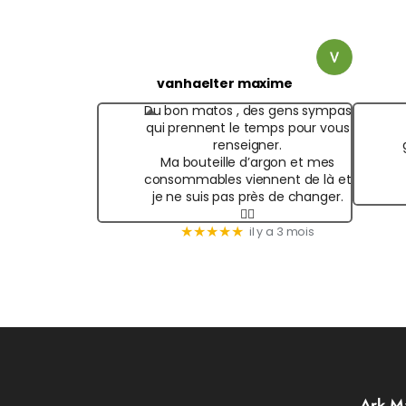
vanhaelter maxime
Du bon matos , des gens sympas
qui prennent le temps pour vous
renseigner.
Ma bouteille d’argon et mes
consommables viennent de là et
je ne suis pas près de changer.
✌🏻
★★★★★
il y a 3 mois
Ark M