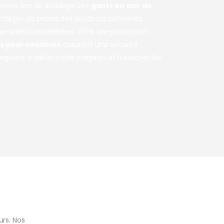
posées lors du soudage. Les
gants en cuir de
téger les mains des soudeurs contre les
 températures élevées, offre une protection
es pour soudeurs
assurent une sécurité
geons à visiter notre magasin et à essayer les
urs. Nos