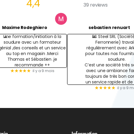
4,4
39 reviews
Maxime Rodeghiero
sebastien renuart
Une formation/initiation à la
RS Steel SRL (Sociét
soudure avec un formateur
Ferronnerie) travai
génial ,des conseils et un service
régulièrement avec Ar
au top en magasin .Merci
pour toutes nos fournit
Thomas et Sébastien .je
soudure.
recommande ++
C’est une société très s
avec une ambiance fam
★★★★★
il y a 9 mois
toujours de très bon con
un service rapide et de
★★★★★
il y a 9 m
arin
Information