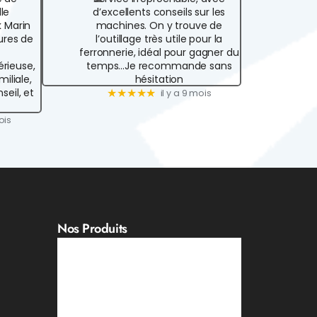
lle
d’excellents conseils sur les
k Marin
machines. On y trouve de
ures de
l’outillage très utile pour la
ferronnerie, idéal pour gagner du
érieuse,
temps...Je recommande sans
iliale,
hésitation
seil, et
★★★★★
il y a 9 mois
ois
Nos Produits