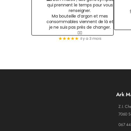
qui prennent le temps pour vous
renseigner.
Ma bouteille d’argon et mes
consommables viennent de là et
je ne suis pas près de changer.
✌🏻
★★★★★
il y a 3 mois
Ark M
Z.I. Ch
7060 S
067 44