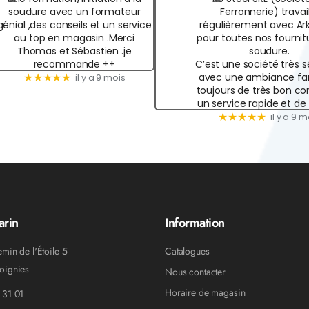
soudure avec un formateur
Ferronnerie) travai
génial ,des conseils et un service
régulièrement avec Ar
au top en magasin .Merci
pour toutes nos fournit
Thomas et Sébastien .je
soudure.
recommande ++
C’est une société très s
avec une ambiance fam
★★★★★
il y a 9 mois
toujours de très bon con
un service rapide et de
★★★★★
il y a 9 m
arin
Information
emin de l'Étoile 5
Catalogues
oignies
Nous contacter
Horaire de magasin
 31 01