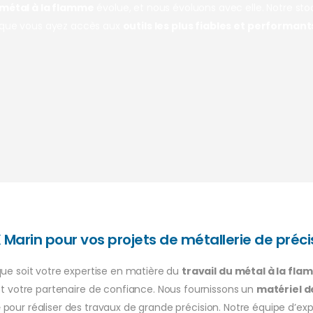
métal à la flamme
évolue, et nous évoluons avec elle. Notre st
que vous ayez accès aux
outils les plus fiables et performant
 Marin pour vos projets de métallerie de préci
que soit votre expertise en matière du
travail du métal à la fl
st votre partenaire de confiance. Nous fournissons un
matériel d
é
pour réaliser des travaux de grande précision. Notre équipe d’exp