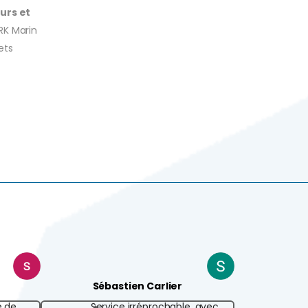
urs et
RK Marin
ets
Sébastien Carlier
é de
Service irréprochable, avec