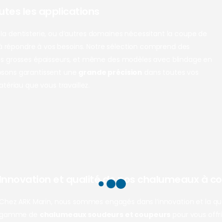
tes les applications
e, la dentisterie, ou d’autres domaines nécessitant la coupe de
à répondre à vos besoins. Notre sélection comprend des
es grosses épaisseurs, et même des modèles avec blindage en
osons garantissent une
grande précision
dans toutes vos
tériau que vous travaillez.
Innovation et qualité de nos chalumeaux à co
Chez ARK Marin, nous sommes engagés dans l’innovation et la q
gamme de
chalumeaux soudeurs et coupeurs
pour vous offri