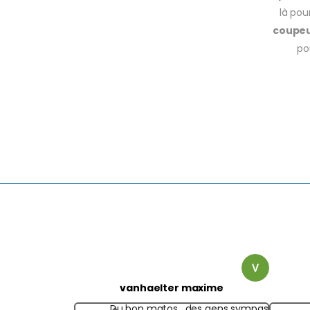
là pou
coupe
po
vanhaelter maxime
Du bon matos , des gens sympas