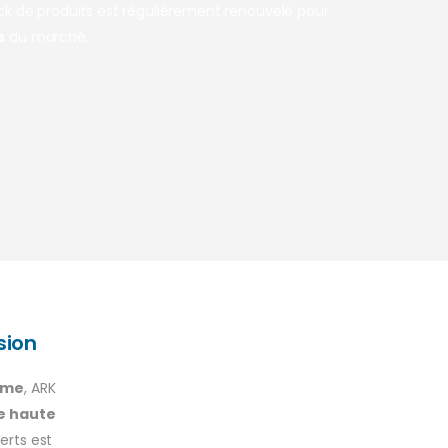
ock de produits est régulièrement renouvelé pour
s
du marché.
sion
amme
, ARK
e haute
erts est