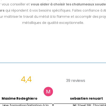
r vous conseiller et
vous aider à choisir les chalumeaux soude
urs
qui répondent à vos besoins spécifiques. Faites confiance à A
ur maîtriser le travail du métal à la flamme et accomplir des proj
métalliques de qualité exceptionnelle.
4,4
39 reviews
Maxime Rodeghiero
sebastien renuart
Une formation/initiation à la
RS Steel SRL (Sociét