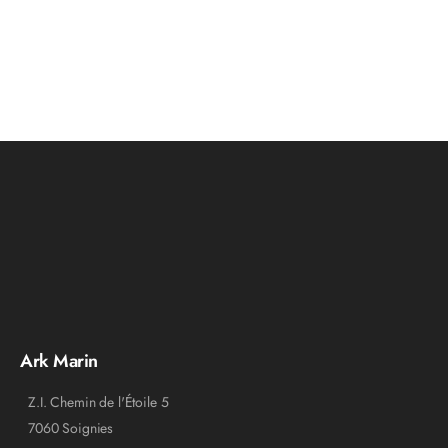
Ark Marin
Z.I. Chemin de l'Étoile 5
7060 Soignies